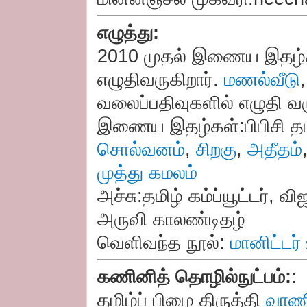
எழுத்து:
2010 முதல் இணைய இதழ்கள
எழுதிவருகிறார்.
மணல்வீடு
வலைப்பதிவுகளில் எழுதி வர
இணைய இதழ்கள்:பிபிசி தம
சொல்வனம்
,
சிறகு
,
அதீதம்
முத்து கமலம்
அச்சு:தமிழ் கம்ப்யூட்டர்,
அருவி காலண்டிதழ்
வெளிவந்த நூல்:
மானிட்டர்
கணினித் தொழில்நுட்பம்:
:
தமிழ்ப் பிழை திருத்தி
வாணி