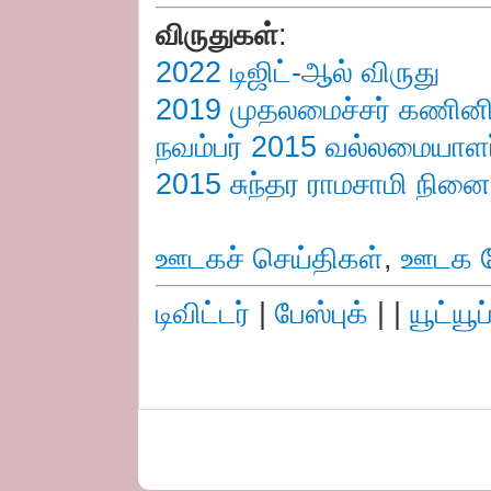
விருதுகள்
:
2022 டிஜிட்-ஆல் விருது
2019 முதலமைச்சர் கணினித
நவம்பர் 2015 வல்லமையாளர
2015 சுந்தர ராமசாமி நினை
ஊடகச் செய்திகள்
,
ஊடக ந
டிவிட்டர்
|
பேஸ்புக்
| |
யூட்யூப