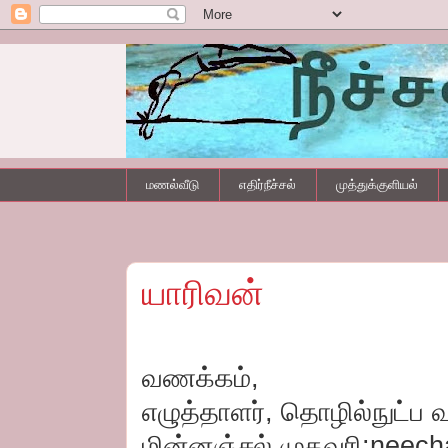
மணல்வீடு
எதிர்நீச்சல்
முத்துக்குளியல்
யாரிவன்
வணக்கம்,
எழுத்தாளர், தொழில்நுட்ப வல
மின்னஞ்சல் முகவரி:neec