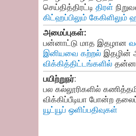
செய்தித்திரட்டி
திரள்
நிறுவ
கிட்ஹப்பிலும்
கேகிளிலும்
ஹ
அமைப்புகள்:
பன்னாட்டு மாத இதழான
வ
இனியவை கற்றல்
இதழின் 
விக்கித்திட்டங்களில்
தன்னார
பயிற்றுநர்
:
பல கல்லூரிகளில் கணித்தமி
விக்கிப்பீடியா போன்ற தலைப
யூட்யூப் ஒளிப்பதிவுகள்